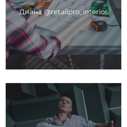
Диана @retailpro_interior