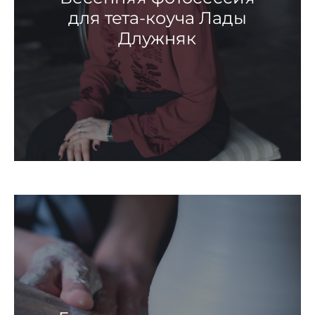
для тета-коуча Лады
Длужняк