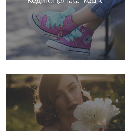
Кедики @nata_kediki