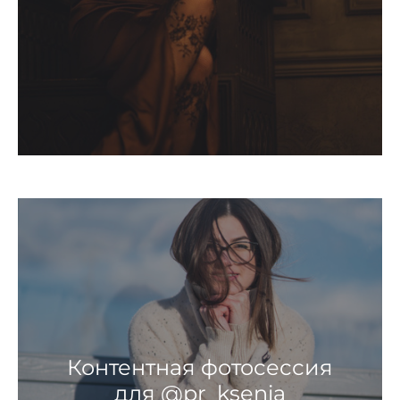
Контентная фотосессия
для @pr_ksenia