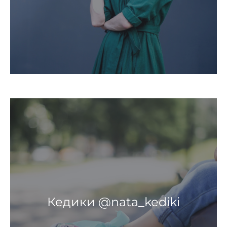
Кедики @nata_kediki