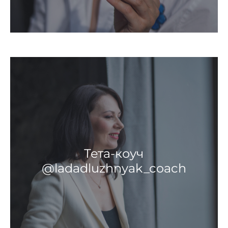
Тета-коуч
@ladadluzhnyak_coach