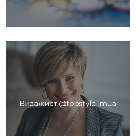
Визажист @topstyle_mua