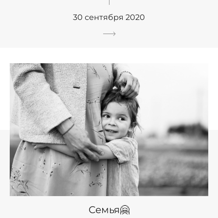
30 сентября 2020
Семья🤗