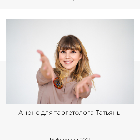
Анонс для таргетолога Татьяны
16 февраля 2021