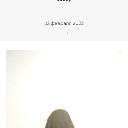
♥️♥️♥️♥️♥️
22 февраля 2023