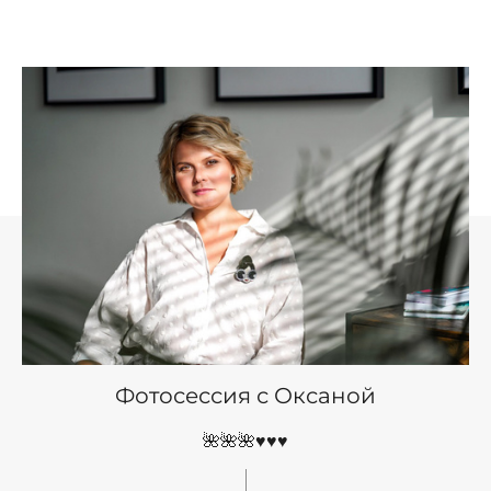
Фотосессия с Оксаной
🌺🌺🌺♥️♥️♥️