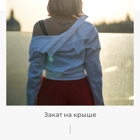
Закат на крыше